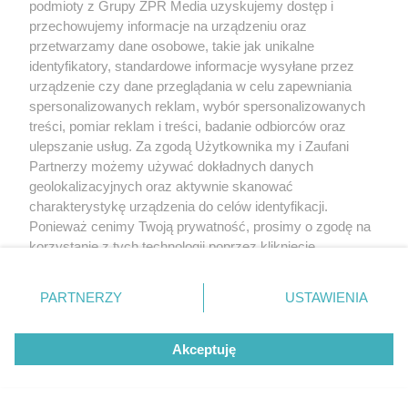
podmioty z Grupy ZPR Media uzyskujemy dostęp i
przechowujemy informacje na urządzeniu oraz
przetwarzamy dane osobowe, takie jak unikalne
identyfikatory, standardowe informacje wysyłane przez
urządzenie czy dane przeglądania w celu zapewniania
spersonalizowanych reklam, wybór spersonalizowanych
treści, pomiar reklam i treści, badanie odbiorców oraz
ulepszanie usług. Za zgodą Użytkownika my i Zaufani
Partnerzy możemy używać dokładnych danych
geolokalizacyjnych oraz aktywnie skanować
charakterystykę urządzenia do celów identyfikacji.
Ponieważ cenimy Twoją prywatność, prosimy o zgodę na
korzystanie z tych technologii poprzez kliknięcie
„Akceptuję”. Zgoda jest dobrowolna i zawsze możesz ją
zmienić/wycofać klikając przycisk ustawień prywatności
PARTNERZY
USTAWIENIA
znajdujący się w lewym dolnym rogu strony
. Niektóre
rodzaje przetwarzania danych nie wymagają zgody
Akceptuję
użytkownika, ale masz prawo sprzeciwić się takiemu
przetwarzaniu. Preferencje będą miały zastosowanie tylko
na tej witrynie.