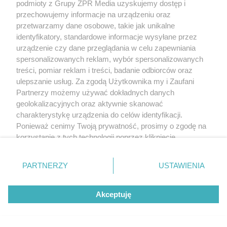
podmioty z Grupy ZPR Media uzyskujemy dostęp i
przechowujemy informacje na urządzeniu oraz
przetwarzamy dane osobowe, takie jak unikalne
identyfikatory, standardowe informacje wysyłane przez
urządzenie czy dane przeglądania w celu zapewniania
spersonalizowanych reklam, wybór spersonalizowanych
treści, pomiar reklam i treści, badanie odbiorców oraz
ulepszanie usług. Za zgodą Użytkownika my i Zaufani
Partnerzy możemy używać dokładnych danych
geolokalizacyjnych oraz aktywnie skanować
charakterystykę urządzenia do celów identyfikacji.
Ponieważ cenimy Twoją prywatność, prosimy o zgodę na
korzystanie z tych technologii poprzez kliknięcie
„Akceptuję”. Zgoda jest dobrowolna i zawsze możesz ją
zmienić/wycofać klikając przycisk ustawień prywatności
PARTNERZY
USTAWIENIA
znajdujący się w lewym dolnym rogu strony
. Niektóre
rodzaje przetwarzania danych nie wymagają zgody
Akceptuję
użytkownika, ale masz prawo sprzeciwić się takiemu
przetwarzaniu. Preferencje będą miały zastosowanie tylko
na tej witrynie.