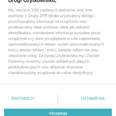
Drogi Użytkowniku,
My, naszych 1162 zaufanych partnerów oraz inne
Żaden utwór zamieszczony w serwisie nie może być powielany i
podmioty z Grupy ZPR Media uzyskujemy dostęp i
rozpowszechniany lub dalej rozpowszechniany w jakikolwiek sposób (w
przechowujemy informacje na urządzeniu oraz
tym także elektroniczny lub mechaniczny) na jakimkolwiek polu
eksploatacji w jakiejkolwiek formie, włącznie z umieszczaniem w
przetwarzamy dane osobowe, takie jak unikalne
Internecie bez pisemnej zgody właściciela praw. Jakiekolwiek użycie lub
identyfikatory, standardowe informacje wysyłane przez
wykorzystanie utworów w całości lub w części z naruszeniem prawa,
tzn. bez właściwej zgody, jest zabronione pod groźbą kary i może być
urządzenie czy dane przeglądania w celu zapewniania
ścigane prawnie.
spersonalizowanych reklam, wybór spersonalizowanych
treści, pomiar reklam i treści, badanie odbiorców oraz
ulepszanie usług. Za zgodą Użytkownika my i Zaufani
Partnerzy możemy używać dokładnych danych
geolokalizacyjnych oraz aktywnie skanować
charakterystykę urządzenia do celów identyfikacji.
Ponieważ cenimy Twoją prywatność, prosimy o zgodę na
O nas
korzystanie z tych technologii poprzez kliknięcie
Informacje prawne
„Akceptuję”. Zgoda jest dobrowolna i zawsze możesz ją
zmienić/wycofać klikając przycisk ustawień prywatności
PARTNERZY
USTAWIENIA
Nasze serwisy
znajdujący się w lewym dolnym rogu strony
. Niektóre
rodzaje przetwarzania danych nie wymagają zgody
© 2026 Grupa ZPR Media
Akceptuję
użytkownika, ale masz prawo sprzeciwić się takiemu