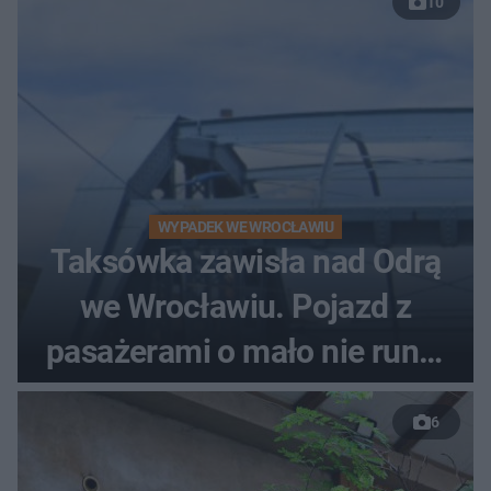
10
WYPADEK WE WROCŁAWIU
Taksówka zawisła nad Odrą
we Wrocławiu. Pojazd z
pasażerami o mało nie runął
do rzeki
6