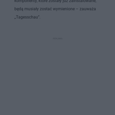
komponenty, które zostały już zainstalowane,
będą musiały zostać wymienione – zauważa
„Tagesschau”.