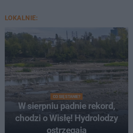
LOKALNIE:
CO SIĘ STANIE?
W sierpniu padnie rekord,
chodzi o Wisłę! Hydrolodzy
ostrzegają