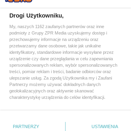
Drogi Użytkowniku,
My, naszych 1162 zaufanych partnerów oraz inne
Żaden utwór zamieszczony w serwisie nie może być powielany i
podmioty z Grupy ZPR Media uzyskujemy dostęp i
rozpowszechniany lub dalej rozpowszechniany w jakikolwiek sposób (w
tym także elektroniczny lub mechaniczny) na jakimkolwiek polu
przechowujemy informacje na urządzeniu oraz
eksploatacji w jakiejkolwiek formie, włącznie z umieszczaniem w
przetwarzamy dane osobowe, takie jak unikalne
Internecie bez pisemnej zgody właściciela praw. Jakiekolwiek użycie lub
identyfikatory, standardowe informacje wysyłane przez
wykorzystanie utworów w całości lub w części z naruszeniem prawa,
tzn. bez właściwej zgody, jest zabronione pod groźbą kary i może być
urządzenie czy dane przeglądania w celu zapewniania
ścigane prawnie.
spersonalizowanych reklam, wybór spersonalizowanych
treści, pomiar reklam i treści, badanie odbiorców oraz
ulepszanie usług. Za zgodą Użytkownika my i Zaufani
Partnerzy możemy używać dokładnych danych
geolokalizacyjnych oraz aktywnie skanować
charakterystykę urządzenia do celów identyfikacji.
Ponieważ cenimy Twoją prywatność, prosimy o zgodę na
O nas
korzystanie z tych technologii poprzez kliknięcie
Informacje prawne
„Akceptuję”. Zgoda jest dobrowolna i zawsze możesz ją
zmienić/wycofać klikając przycisk ustawień prywatności
PARTNERZY
USTAWIENIA
Nasze serwisy
znajdujący się w lewym dolnym rogu strony
. Niektóre