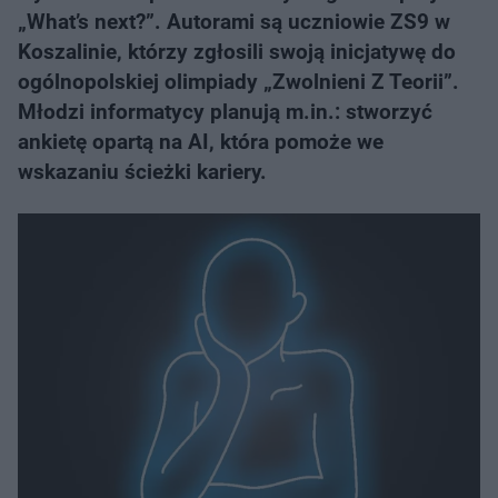
„What’s next?”. Autorami są uczniowie ZS9 w
Koszalinie, którzy zgłosili swoją inicjatywę do
ogólnopolskiej olimpiady „Zwolnieni Z Teorii”.
Młodzi informatycy planują m.in.: stworzyć
ankietę opartą na AI, która pomoże we
wskazaniu ścieżki kariery.