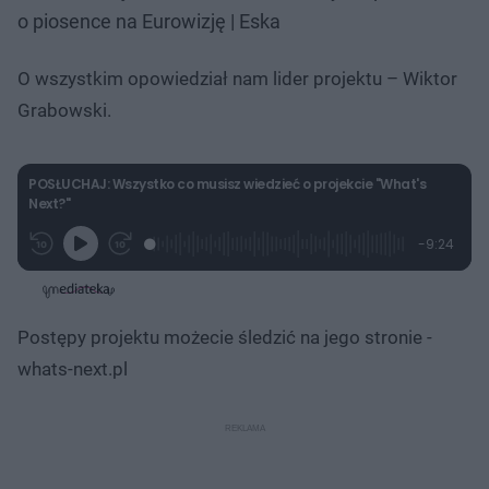
o piosence na Eurowizję | Eska
O wszystkim opowiedział nam lider projektu – Wiktor
Grabowski.
POSŁUCHAJ: Wszystko co musisz wiedzieć o projekcie "What's
Next?"
L
P
P
P
-
9:24
G
o
r
r
o
z
r
a
z
z
o
a
d
e
e
s
j
t
e
w
w
a
d
i
i
ł
:
ń
ń
y
Postępy projektu możecie śledzić na jego stronie -
c
2
1
1
z
.
0
0
a
whats-next.pl
s
6
s
s
Â
6
d
d
%
o
o
t
p
u
r
ł
z
u
o
d