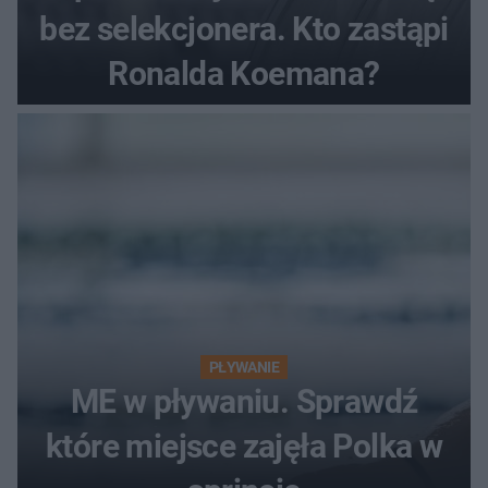
bez selekcjonera. Kto zastąpi
Ronalda Koemana?
PŁYWANIE
ME w pływaniu. Sprawdź
które miejsce zajęła Polka w