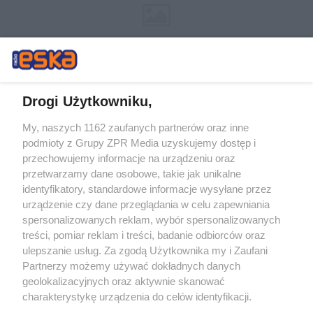
Drogi Użytkowniku,
My, naszych 1162 zaufanych partnerów oraz inne
Żaden utwór zamieszczony w serwisie nie może być powielany i
podmioty z Grupy ZPR Media uzyskujemy dostęp i
rozpowszechniany lub dalej rozpowszechniany w jakikolwiek sposób (w
tym także elektroniczny lub mechaniczny) na jakimkolwiek polu
przechowujemy informacje na urządzeniu oraz
eksploatacji w jakiejkolwiek formie, włącznie z umieszczaniem w
przetwarzamy dane osobowe, takie jak unikalne
Internecie bez pisemnej zgody właściciela praw. Jakiekolwiek użycie lub
identyfikatory, standardowe informacje wysyłane przez
wykorzystanie utworów w całości lub w części z naruszeniem prawa,
tzn. bez właściwej zgody, jest zabronione pod groźbą kary i może być
urządzenie czy dane przeglądania w celu zapewniania
ścigane prawnie.
spersonalizowanych reklam, wybór spersonalizowanych
treści, pomiar reklam i treści, badanie odbiorców oraz
ulepszanie usług. Za zgodą Użytkownika my i Zaufani
Partnerzy możemy używać dokładnych danych
geolokalizacyjnych oraz aktywnie skanować
charakterystykę urządzenia do celów identyfikacji.
Ponieważ cenimy Twoją prywatność, prosimy o zgodę na
O nas