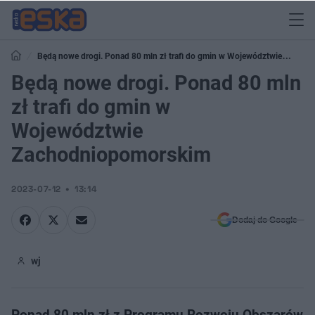
Będą nowe drogi. Ponad 80 mln zł trafi do gmin w Województwie
Zachodniopomorskim
Będą nowe drogi. Ponad 80 mln
zł trafi do gmin w
Województwie
Zachodniopomorskim
2023-07-12
13:14
Dodaj do Google
wj
Ponad 80 mln zł z Programu Rozwoju Obszarów