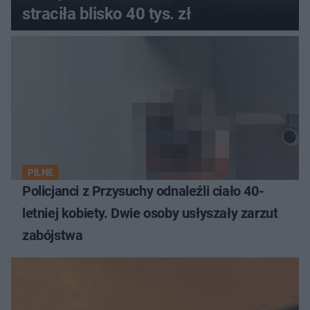
straciła blisko 40 tys. zł
PILNE
Policjanci z Przysuchy odnaleźli ciało 40-
letniej kobiety. Dwie osoby usłyszały zarzut
zabójstwa