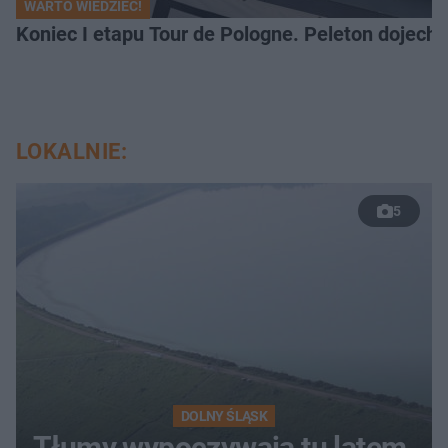
WARTO WIEDZIEĆ!
Koniec I etapu Tour de Pologne. Peleton dojech
LOKALNIE:
5
DOLNY ŚLĄSK
Tłumy wypoczywają tu latem.