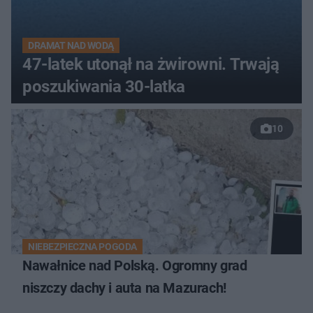
DRAMAT NAD WODĄ
47-latek utonął na żwirowni. Trwają
poszukiwania 30-latka
10
NIEBEZPIECZNA POGODA
Nawałnice nad Polską. Ogromny grad
niszczy dachy i auta na Mazurach!