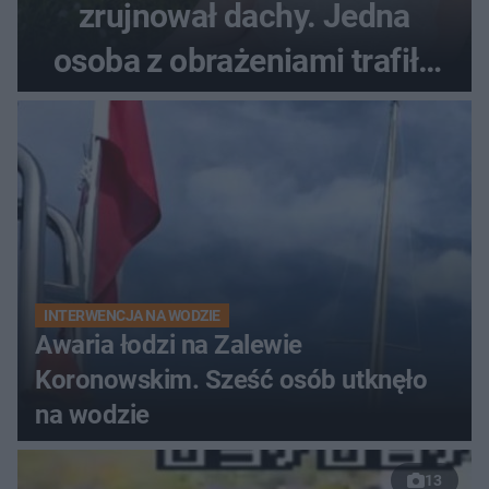
zrujnował dachy. Jedna
osoba z obrażeniami trafiła
do szpitala
INTERWENCJA NA WODZIE
Awaria łodzi na Zalewie
Koronowskim. Sześć osób utknęło
na wodzie
13