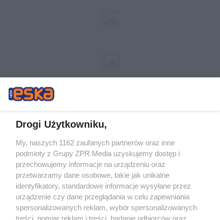
Drogi Użytkowniku,
My, naszych 1162 zaufanych partnerów oraz inne
Żaden utwór zamieszczony w serwisie nie może być powielany i
podmioty z Grupy ZPR Media uzyskujemy dostęp i
rozpowszechniany lub dalej rozpowszechniany w jakikolwiek sposób (w
tym także elektroniczny lub mechaniczny) na jakimkolwiek polu
przechowujemy informacje na urządzeniu oraz
eksploatacji w jakiejkolwiek formie, włącznie z umieszczaniem w Internecie
przetwarzamy dane osobowe, takie jak unikalne
bez pisemnej zgody właściciela praw. Jakiekolwiek użycie lub
identyfikatory, standardowe informacje wysyłane przez
wykorzystanie utworów w całości lub w części z naruszeniem prawa, tzn.
bez właściwej zgody, jest zabronione pod groźbą kary i może być ścigane
urządzenie czy dane przeglądania w celu zapewniania
prawnie.
spersonalizowanych reklam, wybór spersonalizowanych
treści, pomiar reklam i treści, badanie odbiorców oraz