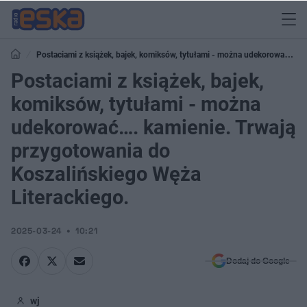
Postaciami z książek, bajek, komiksów, tytułami - można udekorować….
kamienie. Trwają przygotowania do Koszalińskiego Węża Literackiego.
Postaciami z książek, bajek,
komiksów, tytułami - można
udekorować…. kamienie. Trwają
przygotowania do
Koszalińskiego Węża
Literackiego.
2025-03-24
10:21
Dodaj do Google
wj