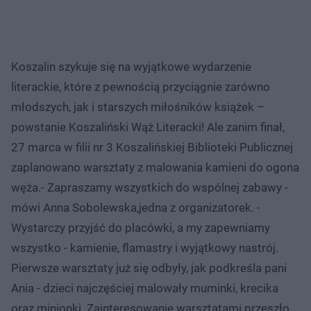
Koszalin szykuje się na wyjątkowe wydarzenie
literackie, które z pewnością przyciągnie zarówno
młodszych, jak i starszych miłośników książek –
powstanie Koszaliński Wąż Literacki! Ale zanim finał,
27 marca w filii nr 3 Koszalińskiej Biblioteki Publicznej
zaplanowano warsztaty z malowania kamieni do ogona
węża.- Zapraszamy wszystkich do wspólnej zabawy -
mówi Anna Sobolewska,jedna z organizatorek. -
Wystarczy przyjść do placówki, a my zapewniamy
wszystko - kamienie, flamastry i wyjątkowy nastrój.
Pierwsze warsztaty już się odbyły, jak podkreśla pani
Ania - dzieci najczęściej malowały muminki, krecika
oraz minionki. Zainteresowanie warsztatami przeszło