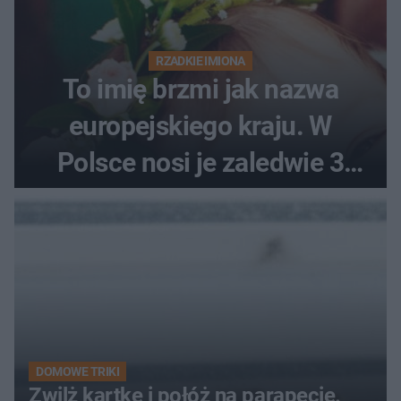
RZADKIE IMIONA
To imię brzmi jak nazwa
europejskiego kraju. W
Polsce nosi je zaledwie 3
kobiety
DOMOWE TRIKI
Zwilż kartkę i połóż na parapecie.