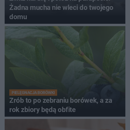
Żadna mucha nie wleci do twojego
domu
PIELĘGNACJA BORÓWKI
Zrób to po zebraniu borówek, a za
rok zbiory będą obfite