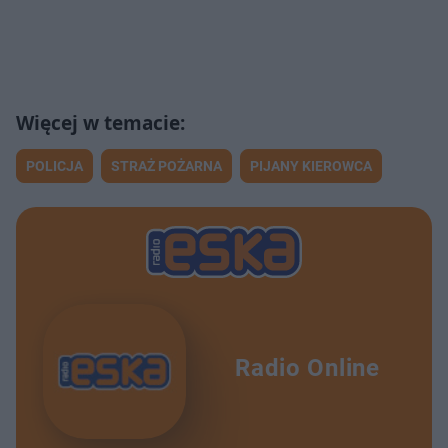
POLICJA
STRAŻ POŻARNA
PIJANY KIEROWCA
Radio Online