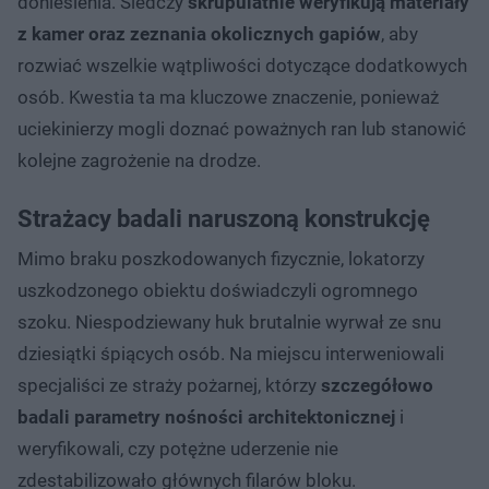
doniesienia. Śledczy
skrupulatnie weryfikują materiały
z kamer oraz zeznania okolicznych gapiów
, aby
rozwiać wszelkie wątpliwości dotyczące dodatkowych
osób. Kwestia ta ma kluczowe znaczenie, ponieważ
uciekinierzy mogli doznać poważnych ran lub stanowić
kolejne zagrożenie na drodze.
Strażacy badali naruszoną konstrukcję
Mimo braku poszkodowanych fizycznie, lokatorzy
uszkodzonego obiektu doświadczyli ogromnego
szoku. Niespodziewany huk brutalnie wyrwał ze snu
dziesiątki śpiących osób. Na miejscu interweniowali
specjaliści ze straży pożarnej, którzy
szczegółowo
badali parametry nośności architektonicznej
i
weryfikowali, czy potężne uderzenie nie
zdestabilizowało głównych filarów bloku.