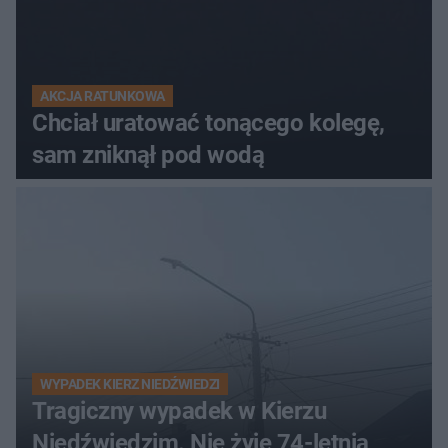
AKCJA RATUNKOWA
Chciał uratować tonącego kolegę,
sam zniknął pod wodą
WYPADEK KIERZ NIEDŹWIEDZI
Tragiczny wypadek w Kierzu
Niedźwiedzim. Nie żyje 74-letnia