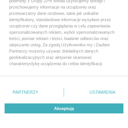
Podróż prywatnym
podmioty z Grupy ZPR Media uzyskujemy dostęp i
przechowujemy informacje na urządzeniu oraz
odrzutowcem to dopiero
przetwarzamy dane osobowe, takie jak unikalne
identyfikatory, standardowe informacje wysyłane przez
początek!
urządzenie czy dane przeglądania w celu zapewniania
spersonalizowanych reklam, wybór spersonalizowanych
treści, pomiar reklam i treści, badanie odbiorców oraz
ulepszanie usług. Za zgodą Użytkownika my i Zaufani
Partnerzy możemy używać dokładnych danych
geolokalizacyjnych oraz aktywnie skanować
charakterystykę urządzenia do celów identyfikacji.
Ponieważ cenimy Twoją prywatność, prosimy o zgodę na
korzystanie z tych technologii poprzez kliknięcie
PIŁKA NOŻNA
„Akceptuję”. Zgoda jest dobrowolna i zawsze możesz ją
Zwycięstwo Chicago Fire.
zmienić/wycofać klikając przycisk ustawień prywatności
PARTNERZY
USTAWIENIA
znajdujący się w lewym dolnym rogu strony
. Niektóre
Lewandowski schodzi bez
rodzaje przetwarzania danych nie wymagają zgody
Akceptuję
użytkownika, ale masz prawo sprzeciwić się takiemu
gola, a Messi bije rekordy
przetwarzaniu. Preferencje będą miały zastosowanie tylko
na tej witrynie.