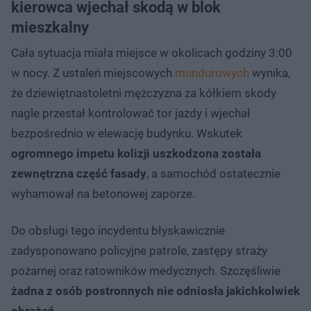
kierowca wjechał skodą w blok
mieszkalny
Cała sytuacja miała miejsce w okolicach godziny 3:00
w nocy. Z ustaleń miejscowych
mundurowych
wynika,
że dziewiętnastoletni mężczyzna za kółkiem skody
nagle przestał kontrolować tor jazdy i wjechał
bezpośrednio w elewację budynku. Wskutek
ogromnego impetu kolizji uszkodzona została
zewnętrzna część fasady
, a samochód ostatecznie
wyhamował na betonowej zaporze.
Do obsługi tego incydentu błyskawicznie
zadysponowano policyjne patrole, zastępy straży
pożarnej oraz ratowników medycznych. Szczęśliwie
żadna z osób postronnych nie odniosła jakichkolwiek
obrażeń
.