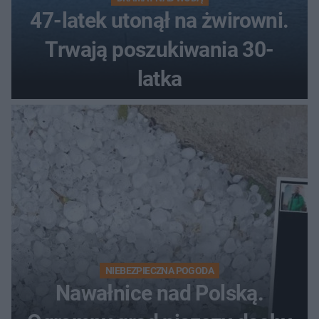
47-latek utonął na żwirowni.
Trwają poszukiwania 30-
latka
NIEBEZPIECZNA POGODA
Nawałnice nad Polską.