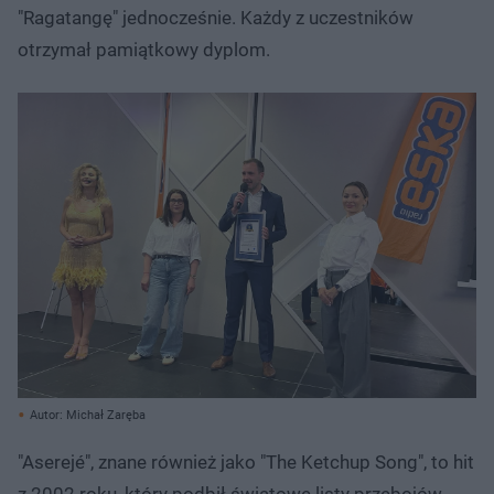
"Ragatangę" jednocześnie. Każdy z uczestników
otrzymał pamiątkowy dyplom.
Autor: Michał Zaręba
"Aserejé", znane również jako "The Ketchup Song", to hit
z 2002 roku, który podbił światowe listy przebojów,