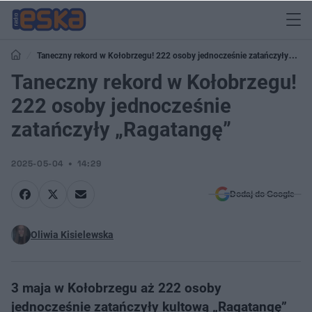
Taneczny rekord w Kołobrzegu! 222 osoby jednocześnie zatańczyły
„Ragatangę”
Taneczny rekord w Kołobrzegu!
222 osoby jednocześnie
zatańczyły „Ragatangę”
2025-05-04
14:29
Dodaj do Google
Oliwia Kisielewska
3 maja w Kołobrzegu aż 222 osoby
jednocześnie zatańczyły kultową „Ragatangę”