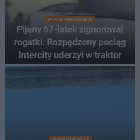
WYPADEK NA POMORZU
Pijany 67-latek zignorował
rogatki. Rozpędzony pociąg
Intercity uderzył w traktor
DRAMAT NAD WODĄ