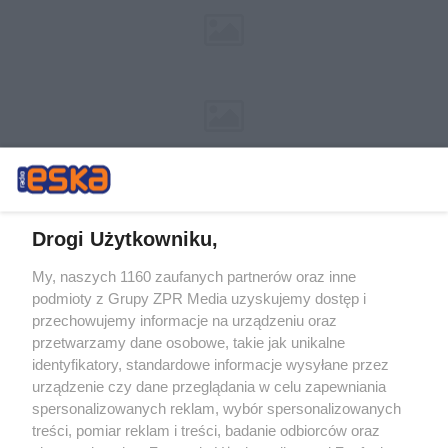
Drogi Użytkowniku,
My, naszych 1160 zaufanych partnerów oraz inne
Żaden utwór zamieszczony w serwisie nie może być powielany i
podmioty z Grupy ZPR Media uzyskujemy dostęp i
rozpowszechniany lub dalej rozpowszechniany w jakikolwiek sposób (w
tym także elektroniczny lub mechaniczny) na jakimkolwiek polu
przechowujemy informacje na urządzeniu oraz
eksploatacji w jakiejkolwiek formie, włącznie z umieszczaniem w
przetwarzamy dane osobowe, takie jak unikalne
Internecie bez pisemnej zgody właściciela praw. Jakiekolwiek użycie lub
identyfikatory, standardowe informacje wysyłane przez
wykorzystanie utworów w całości lub w części z naruszeniem prawa,
tzn. bez właściwej zgody, jest zabronione pod groźbą kary i może być
urządzenie czy dane przeglądania w celu zapewniania
ścigane prawnie.
spersonalizowanych reklam, wybór spersonalizowanych
treści, pomiar reklam i treści, badanie odbiorców oraz