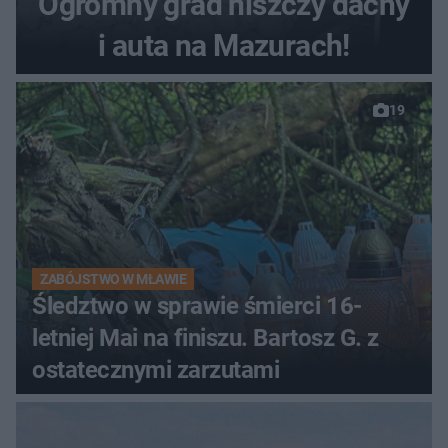
Ogromny grad niszczy dachy
i auta na Mazurach!
19
ZABÓJSTWO W MŁAWIE
Śledztwo w sprawie śmierci 16-
letniej Mai na finiszu. Bartosz G. z
ostatecznymi zarzutami