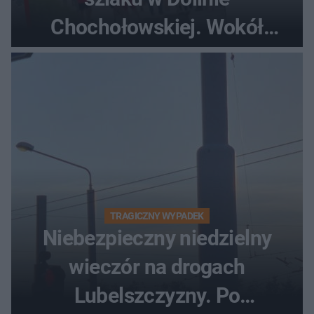
Chochołowskiej. Wokół
turyści!
TRAGICZNY WYPADEK
Niebezpieczny niedzielny
wieczór na drogach
Lubelszczyzny. Po