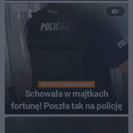
nieudanym manewrze
5
wyprzedzania zginął
kierowca auta
SKOŃCZYŁA W KAJDANKACH
Schowała w majtkach
fortunę! Poszła tak na policję