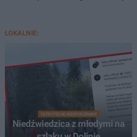
LOKALNIE:
TATRY PEŁNE NIESPODZIANEK
Niedźwiedzica z młodymi na
szlaku w Dolinie