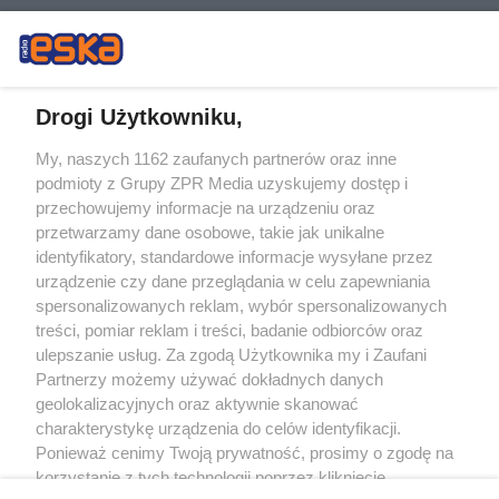
Drogi Użytkowniku,
My, naszych 1162 zaufanych partnerów oraz inne
Żaden utwór zamieszczony w serwisie nie może być powielany i
podmioty z Grupy ZPR Media uzyskujemy dostęp i
rozpowszechniany lub dalej rozpowszechniany w jakikolwiek sposób (w
tym także elektroniczny lub mechaniczny) na jakimkolwiek polu
przechowujemy informacje na urządzeniu oraz
eksploatacji w jakiejkolwiek formie, włącznie z umieszczaniem w Internecie
przetwarzamy dane osobowe, takie jak unikalne
bez pisemnej zgody właściciela praw. Jakiekolwiek użycie lub
identyfikatory, standardowe informacje wysyłane przez
wykorzystanie utworów w całości lub w części z naruszeniem prawa, tzn.
bez właściwej zgody, jest zabronione pod groźbą kary i może być ścigane
urządzenie czy dane przeglądania w celu zapewniania
prawnie.
spersonalizowanych reklam, wybór spersonalizowanych
treści, pomiar reklam i treści, badanie odbiorców oraz
ulepszanie usług. Za zgodą Użytkownika my i Zaufani
Partnerzy możemy używać dokładnych danych
geolokalizacyjnych oraz aktywnie skanować
charakterystykę urządzenia do celów identyfikacji.
Ponieważ cenimy Twoją prywatność, prosimy o zgodę na
O nas
korzystanie z tych technologii poprzez kliknięcie
Informacje prawne