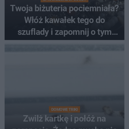
Twoja biżuteria pociemniała?
Włóż kawałek tego do
szuflady i zapomnij o tym
problemie. Sposób na
pociemniałą biżuterię
DOMOWE TRIKI
Zwilż kartkę i połóż na