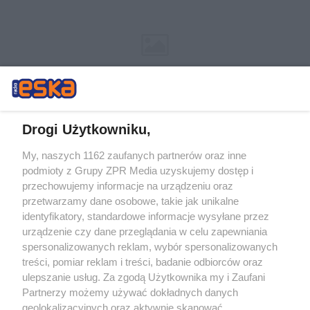
Drogi Użytkowniku,
My, naszych 1162 zaufanych partnerów oraz inne
Żaden utwór zamieszczony w serwisie nie może być powielany i
podmioty z Grupy ZPR Media uzyskujemy dostęp i
rozpowszechniany lub dalej rozpowszechniany w jakikolwiek sposób (w
tym także elektroniczny lub mechaniczny) na jakimkolwiek polu
przechowujemy informacje na urządzeniu oraz
eksploatacji w jakiejkolwiek formie, włącznie z umieszczaniem w
przetwarzamy dane osobowe, takie jak unikalne
Internecie bez pisemnej zgody właściciela praw. Jakiekolwiek użycie lub
identyfikatory, standardowe informacje wysyłane przez
wykorzystanie utworów w całości lub w części z naruszeniem prawa,
tzn. bez właściwej zgody, jest zabronione pod groźbą kary i może być
urządzenie czy dane przeglądania w celu zapewniania
ścigane prawnie.
spersonalizowanych reklam, wybór spersonalizowanych
treści, pomiar reklam i treści, badanie odbiorców oraz
ulepszanie usług. Za zgodą Użytkownika my i Zaufani
Partnerzy możemy używać dokładnych danych
geolokalizacyjnych oraz aktywnie skanować