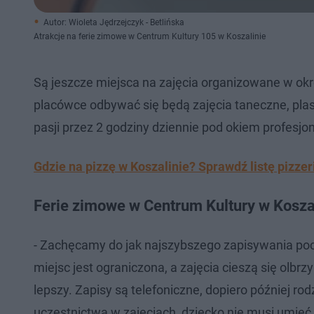
Autor: Wioleta Jędrzejczyk - Betlińska
Atrakcje na ferie zimowe w Centrum Kultury 105 w Koszalinie
Są jeszcze miejsca na zajęcia organizowane w okr
placówce odbywać się będą zajęcia taneczne, plas
pasji przez 2 godziny dziennie pod okiem profesjo
Gdzie na pizzę w Koszalinie? Sprawdź listę pizz
Ferie zimowe w Centrum Kultury w Kosza
- Zachęcamy do jak najszybszego zapisywania poci
miejsc jest ograniczona, a zajęcia cieszą się olb
lepszy. Zapisy są telefoniczne, dopiero później 
uczestnictwa w zajęciach, dziecko nie musi umieć