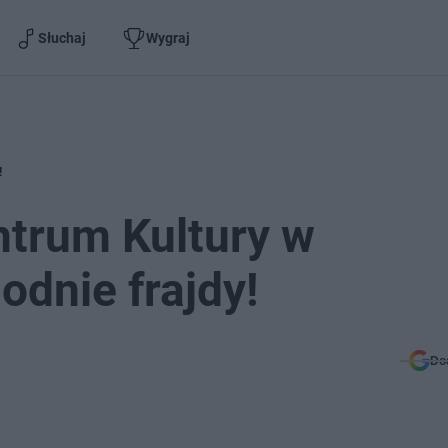
Słuchaj
Wygraj
!
ntrum Kultury w
odnie frajdy!
Do