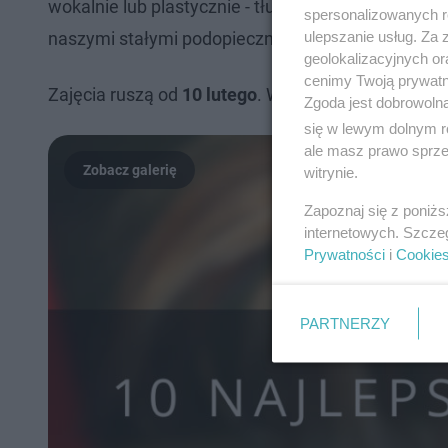
wokalnie lub plastycznie - tłumaczy. - Bardzo często
spersonalizowanych re
ulepszanie usług. Za
naszymi stałymi podopiecznymi.
geolokalizacyjnych or
cenimy Twoją prywatno
Zajęcia ruszą od
10 lutego
. Więcej szczegółów na
Zgoda jest dobrowoln
się w lewym dolnym r
ale masz prawo sprzec
witrynie.
Zapoznaj się z poniż
internetowych. Szcze
Prywatności
i
Cookie
PARTNERZY