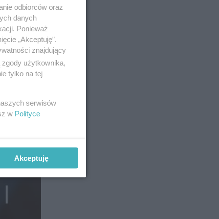
ją się
anie odbiorców oraz
nych danych
kacji. Ponieważ
ięcie „Akceptuję”.
ywatności znajdujący
ą zgody użytkownika,
 tylko na tej
11
 naszych serwisów
esz w
Polityce
Akceptuję