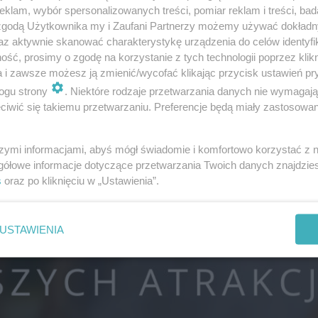
 zdarza się, że po takich feryjnych zajęciach – dzieci sta
klam, wybór spersonalizowanych treści, pomiar reklam i treści, bad
 zgodą Użytkownika my i Zaufani Partnerzy możemy używać dokład
az aktywnie skanować charakterystykę urządzenia do celów identyfi
ść, prosimy o zgodę na korzystanie z tych technologii poprzez klikn
stronie Centrum Kultury 105 w Koszalinie
.
a i zawsze możesz ją zmienić/wycofać klikając przycisk ustawień pr
ogu strony
. Niektóre rodzaje przetwarzania danych nie wymagaj
iwić się takiemu przetwarzaniu. Preferencje będą miały zastosowanie
szymi informacjami, abyś mógł świadomie i komfortowo korzystać z
gółowe informacje dotyczące przetwarzania Twoich danych znajdzi
s
oraz po kliknięciu w „Ustawienia”.
USTAWIENIA