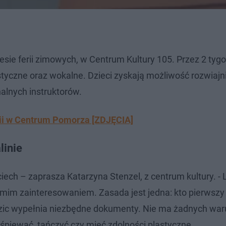
esie ferii zimowych, w Centrum Kultury 105. Przez 2 tyg
tyczne oraz wokalne. Dzieci zyskają możliwość rozwiajn
nalnych instruktorów.
erii w Centrum Pomorza [ZDJĘCIA]
linie
ech – zaprasza Katarzyna Stenzel, z centrum kultury. - 
rzymim zainteresowaniem. Zasada jest jedna: kto pierwszy
rodzic wypełnia niezbędne dokumenty. Nie ma żadnych w
 śpiewać, tańczyć czy mieć zdolności plastyczne.