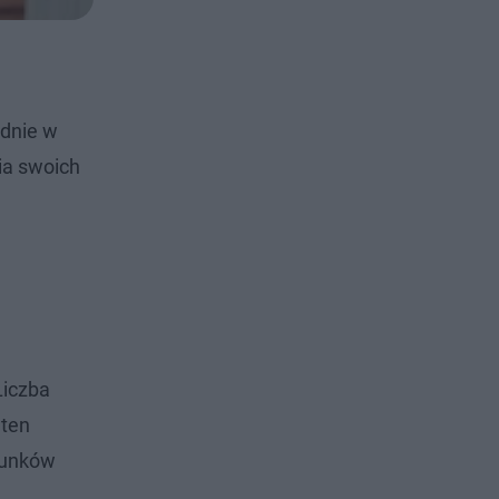
odnie w
ia swoich
Liczba
 ten
arunków