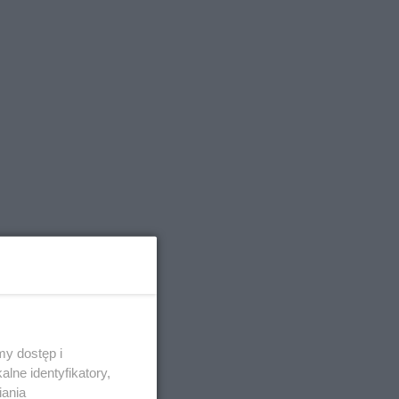
y dostęp i
lne identyfikatory,
e,
iania