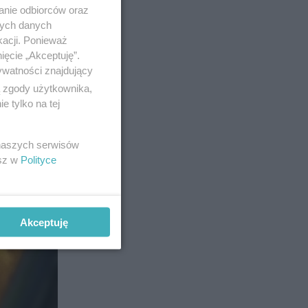
anie odbiorców oraz
nych danych
kacji. Ponieważ
ięcie „Akceptuję”.
17
ywatności znajdujący
ą zgody użytkownika,
 tylko na tej
 naszych serwisów
esz w
Polityce
Akceptuję