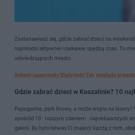
Zastanawiasz się, gdzie zabrać dzieci na weekend 
najmłodsi aktywnie i ciekawie spędzą czas. To mi
odwiedzających miasto.
Roboty opanowały Białystok! Tak wygląda prawd
Gdzie zabrać dzieci w Koszalinie? 10 naj
Papugarnia, park linowy, a może wojna na lasery? W
spośród 10 - naszym zdaniem - najciekawszych atrak
galerii. By było łatwiej Ci znaleźć każdą z nich, 