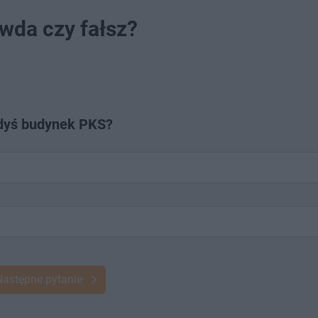
awda czy fałsz?
iedyś budynek PKS?
Następne pytanie