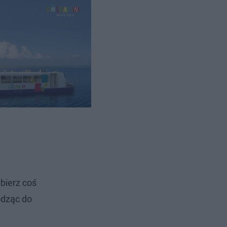
zie
tów
ybierz coś
odząc do