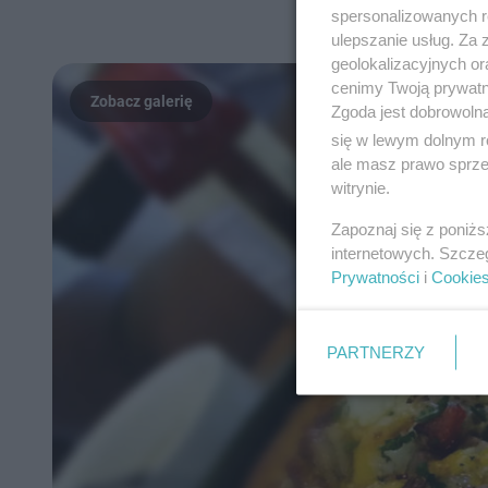
spersonalizowanych re
ulepszanie usług. Za
geolokalizacyjnych or
cenimy Twoją prywatno
Zgoda jest dobrowoln
się w lewym dolnym r
ale masz prawo sprzec
witrynie.
Zapoznaj się z poniż
internetowych. Szcze
Prywatności
i
Cookie
PARTNERZY