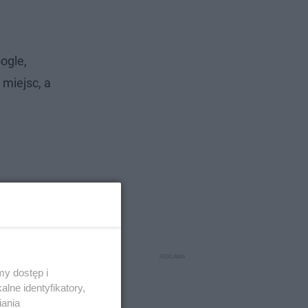
ogle,
 miejsc, a
y dostęp i
lne identyfikatory,
iania