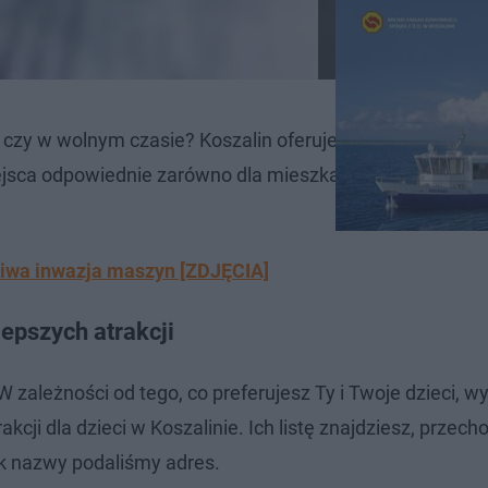
czy w wolnym czasie? Koszalin oferuje sporo atrakcji, gd
ejsca odpowiednie zarówno dla mieszkańców, jak i turys
ziwa inwazja maszyn [ZDJĘCIA]
lepszych atrakcji
 zależności od tego, co preferujesz Ty i Twoje dzieci, w
cji dla dzieci w Koszalinie. Ich listę znajdziesz, przech
obok nazwy podaliśmy adres.