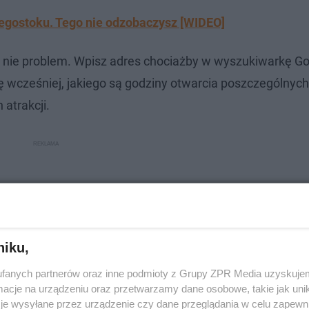
egostoku. Tego nie odzobaczysz [WIDEO]
j nie problem. Wpisz adres chociażby w wyszukiwarkę Go
ię wcześniej, jakiego są godziny otwarcia poszczególnych
 atrakcji.
niku,
fanych partnerów oraz inne podmioty z Grupy ZPR Media uzyskujem
cje na urządzeniu oraz przetwarzamy dane osobowe, takie jak unika
je wysyłane przez urządzenie czy dane przeglądania w celu zapewn