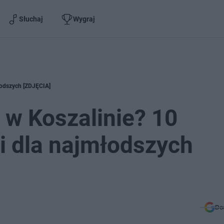
Słuchaj
Wygraj
młodszych [ZDJĘCIA]
 w Koszalinie? 10
ji dla najmłodszych
Do