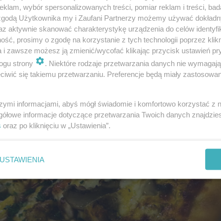
klam, wybór spersonalizowanych treści, pomiar reklam i treści, bad
 zgodą Użytkownika my i Zaufani Partnerzy możemy używać dokład
az aktywnie skanować charakterystykę urządzenia do celów identyfi
ść, prosimy o zgodę na korzystanie z tych technologii poprzez klikn
a i zawsze możesz ją zmienić/wycofać klikając przycisk ustawień pr
ogu strony
. Niektóre rodzaje przetwarzania danych nie wymagaj
iwić się takiemu przetwarzaniu. Preferencje będą miały zastosowanie
szymi informacjami, abyś mógł świadomie i komfortowo korzystać z
gółowe informacje dotyczące przetwarzania Twoich danych znajdzi
s
oraz po kliknięciu w „Ustawienia”.
USTAWIENIA