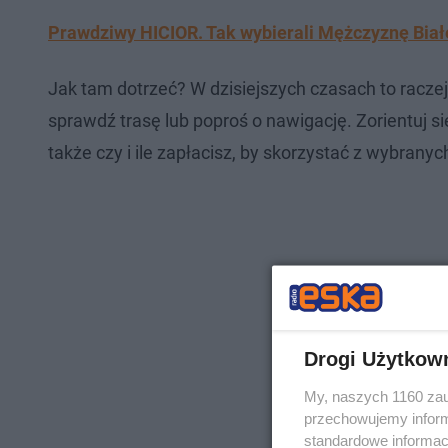
Prawdziwy HICIOR. Tak wybierali Mężczyznę Biał
Jak tam dotrzeć? W dzisiejszych czasach to racze
sprawdź trasę lub poproś o nawigację. Zorientuj s
także czy i ile zapłacisz, by skorzystać z wybranych
Drogi Użytkow
My, naszych 1160 zau
przechowujemy informa
standardowe informac