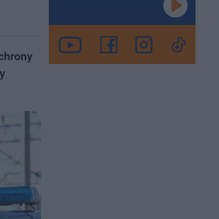
Ochrony
dy