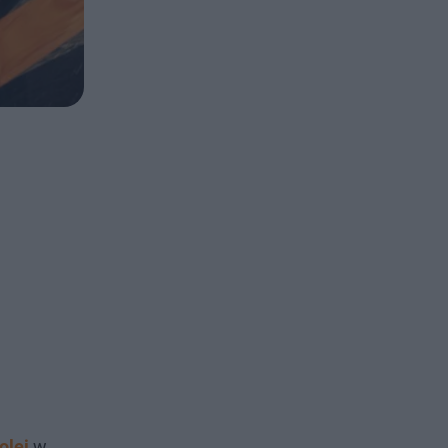
olei
w