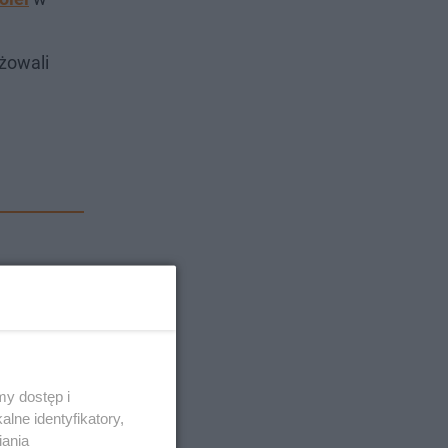
żowali
y dostęp i
lne identyfikatory,
iania