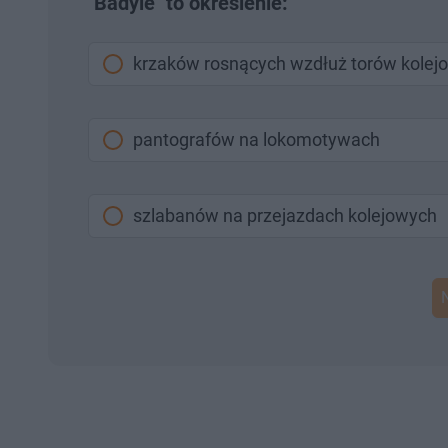
"Badyle" to określenie:
krzaków rosnących wzdłuż torów kolej
pantografów na lokomotywach
szlabanów na przejazdach kolejowych