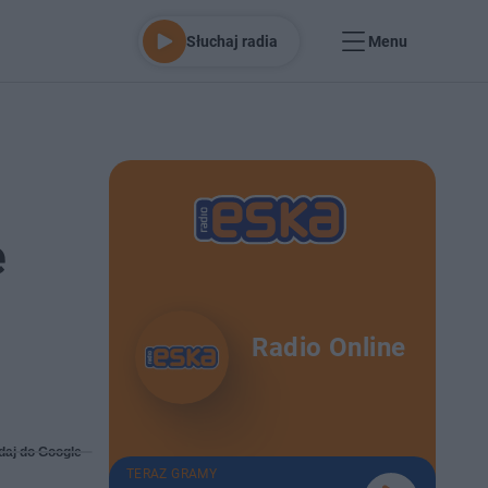
Słuchaj radia
Menu
e
Radio Online
daj do Google
TERAZ GRAMY