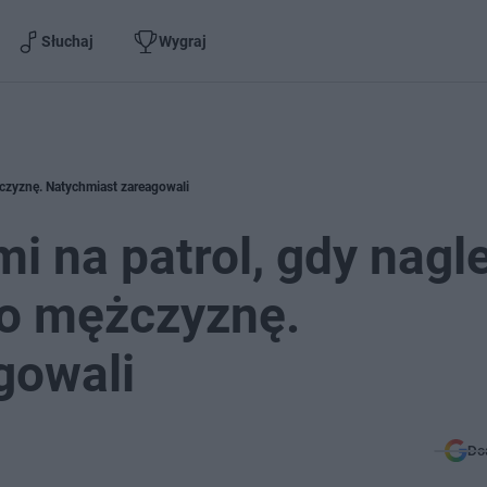
Słuchaj
Wygraj
żczyznę. Natychmiast zareagowali
mi na patrol, gdy nagl
go mężczyznę.
gowali
Do