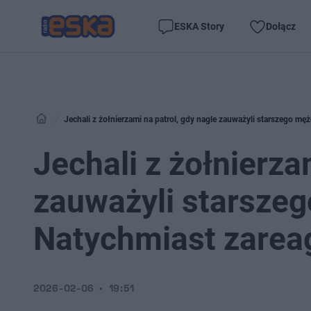
ESKA Story
Dołącz
Jechali z żołnierzami na patrol, gdy nagle zauważyli starszego mę
Jechali z żołnierza
zauważyli starsze
Natychmiast zarea
2026-02-06
19:51