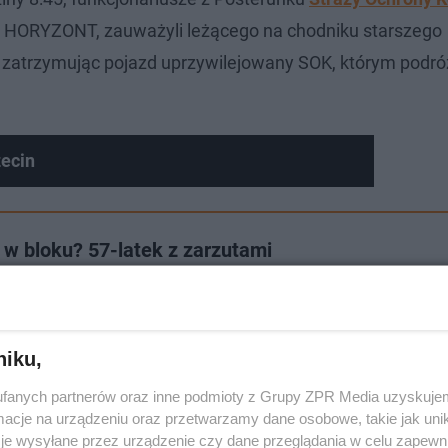
cji HORYZONT, zauważyli leżącego na chodniku starszego
zatrzymując pojazd uprzywilejowany SOK, którym podró
zecin
w bloku? 57-latek z zarzutami
niku,
fanych partnerów oraz inne podmioty z Grupy ZPR Media uzyskujem
cje na urządzeniu oraz przetwarzamy dane osobowe, takie jak unika
je wysyłane przez urządzenie czy dane przeglądania w celu zapewn