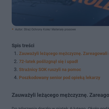
Autor: Straż Ochrony Kolei/ Materiały prasowe
Spis treści
Zauważyli leżącego mężczyznę. Zareagowali
72-latek poślizgnął się i upadł
Strażnicy SOK ruszyli na pomoc
Poszkodowany senior pod opieką lekarzy
Zauważyli leżącego mężczyznę. Zareago
Do zdarzenia doszło w piątek, 6 lutego. Około god