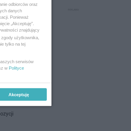
anie odbiorców oraz
nych danych
kacji. Ponieważ
ięcie „Akceptuję”.
ywatności znajdujący
ą zgody użytkownika,
 tylko na tej
 naszych serwisów
esz w
Polityce
u głowy.
Akceptuję
ozycji