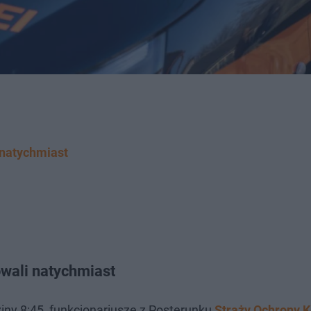
 natychmiast
wali natychmiast
ziny 8:45, funkcjonariusze z Posterunku
Straży Ochrony K