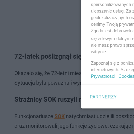
spersonalizowanych re
ulepszanie usług. Za
geolokalizacyjnych or
cenimy Twoją prywatno
Zgoda jest dobrowoln
się w lewym dolnym r
ale masz prawo sprzec
witrynie.
72-latek poślizgnął się i upadł
Zapoznaj się z poniż
internetowych. Szcze
Okazało się, że 72-letni mieszkaniec Koszalina po
Prywatności
i
Cookie
Sytuacja była poważna i wymagała natychmiastowe
PARTNERZY
Strażnicy SOK ruszyli na pomoc
Funkcjonariusze
SOK
natychmiast udzielili poszk
oraz monitorowali jego funkcje życiowe, czekając