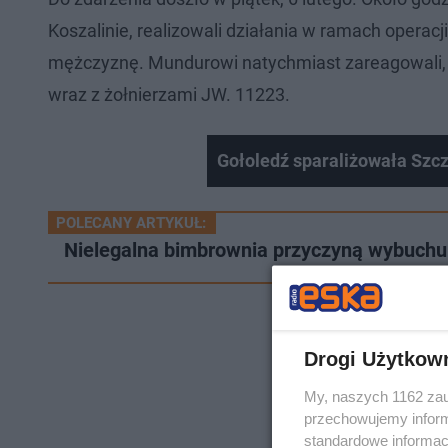
Koszalinie, realizowali działania w ramach opera
mężczyznę. Mundurowi natychmiast zareagowali, 
wraz z żołnierzami JW. 11223.
Gołoledź sparaliżowała Szc
POLECANY ARTYKUŁ:
Nielegalna bimbrownia przyczyną wybuchu 
Drogi Użytkow
My, naszych 1162 zau
przechowujemy informa
standardowe informac