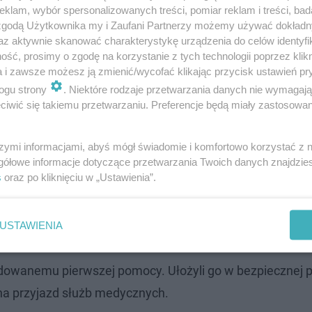
klam, wybór spersonalizowanych treści, pomiar reklam i treści, bad
 zgodą Użytkownika my i Zaufani Partnerzy możemy używać dokład
az aktywnie skanować charakterystykę urządzenia do celów identyfi
ść, prosimy o zgodę na korzystanie z tych technologii poprzez klikn
a i zawsze możesz ją zmienić/wycofać klikając przycisk ustawień pr
ogu strony
. Niektóre rodzaje przetwarzania danych nie wymagaj
iwić się takiemu przetwarzaniu. Preferencje będą miały zastosowanie
szymi informacjami, abyś mógł świadomie i komfortowo korzystać z
gółowe informacje dotyczące przetwarzania Twoich danych znajdzi
ślizgnął się na oblodzonym chodniku, upadł i doznał uraz
s
oraz po kliknięciu w „Ustawienia”.
j interwencji.
USTAWIENIA
odowanemu pierwszej pomocy. Ułożyli go w bezpiecznej p
 na przyjazd służb medycznych.