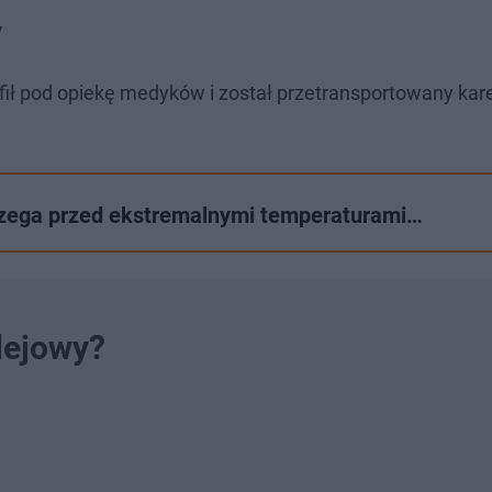
y
rafił pod opiekę medyków i został przetransportowany kar
trzega przed ekstremalnymi temperaturami…
lejowy?