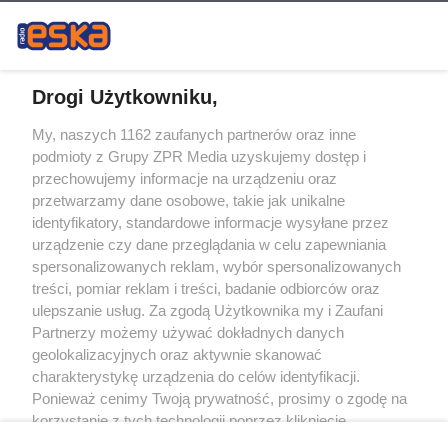
Drogi Użytkowniku,
My, naszych 1162 zaufanych partnerów oraz inne
Żaden utwór zamieszczony w serwisie nie może być powielany i
podmioty z Grupy ZPR Media uzyskujemy dostęp i
rozpowszechniany lub dalej rozpowszechniany w jakikolwiek sposób (w
tym także elektroniczny lub mechaniczny) na jakimkolwiek polu
przechowujemy informacje na urządzeniu oraz
eksploatacji w jakiejkolwiek formie, włącznie z umieszczaniem w Internecie
przetwarzamy dane osobowe, takie jak unikalne
bez pisemnej zgody właściciela praw. Jakiekolwiek użycie lub
identyfikatory, standardowe informacje wysyłane przez
wykorzystanie utworów w całości lub w części z naruszeniem prawa, tzn.
bez właściwej zgody, jest zabronione pod groźbą kary i może być ścigane
urządzenie czy dane przeglądania w celu zapewniania
prawnie.
spersonalizowanych reklam, wybór spersonalizowanych
treści, pomiar reklam i treści, badanie odbiorców oraz
ulepszanie usług. Za zgodą Użytkownika my i Zaufani
Partnerzy możemy używać dokładnych danych
geolokalizacyjnych oraz aktywnie skanować
charakterystykę urządzenia do celów identyfikacji.
Ponieważ cenimy Twoją prywatność, prosimy o zgodę na
O nas
korzystanie z tych technologii poprzez kliknięcie
Informacje prawne
„Akceptuję”. Zgoda jest dobrowolna i zawsze możesz ją