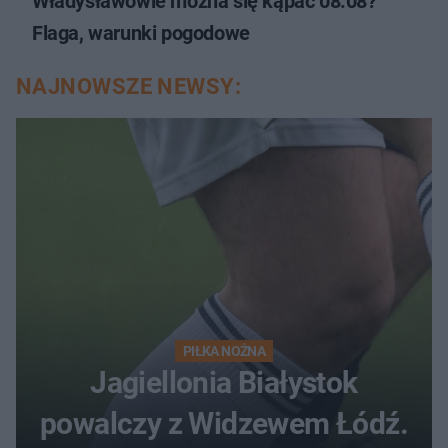
Władysławowie można się kąpać 08.08?
Flaga, warunki pogodowe
NAJNOWSZE NEWSY:
PIŁKA NOŻNA
Jagiellonia Białystok
powalczy z Widzewem Łódź.