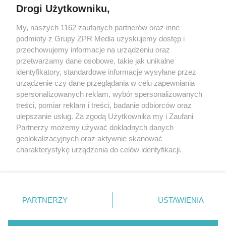
Drogi Użytkowniku,
My, naszych 1162 zaufanych partnerów oraz inne
Żaden utwór zamieszczony w serwisie nie może być powielany i
podmioty z Grupy ZPR Media uzyskujemy dostęp i
rozpowszechniany lub dalej rozpowszechniany w jakikolwiek sposób (w
tym także elektroniczny lub mechaniczny) na jakimkolwiek polu
przechowujemy informacje na urządzeniu oraz
eksploatacji w jakiejkolwiek formie, włącznie z umieszczaniem w
przetwarzamy dane osobowe, takie jak unikalne
Internecie bez pisemnej zgody właściciela praw. Jakiekolwiek użycie lub
identyfikatory, standardowe informacje wysyłane przez
wykorzystanie utworów w całości lub w części z naruszeniem prawa,
tzn. bez właściwej zgody, jest zabronione pod groźbą kary i może być
urządzenie czy dane przeglądania w celu zapewniania
ścigane prawnie.
spersonalizowanych reklam, wybór spersonalizowanych
treści, pomiar reklam i treści, badanie odbiorców oraz
ulepszanie usług. Za zgodą Użytkownika my i Zaufani
Partnerzy możemy używać dokładnych danych
geolokalizacyjnych oraz aktywnie skanować
charakterystykę urządzenia do celów identyfikacji.
Ponieważ cenimy Twoją prywatność, prosimy o zgodę na
O nas
korzystanie z tych technologii poprzez kliknięcie
Informacje prawne
„Akceptuję”. Zgoda jest dobrowolna i zawsze możesz ją
zmienić/wycofać klikając przycisk ustawień prywatności
PARTNERZY
USTAWIENIA
Nasze serwisy
znajdujący się w lewym dolnym rogu strony
. Niektóre
rodzaje przetwarzania danych nie wymagają zgody
© 2026 Grupa ZPR Media