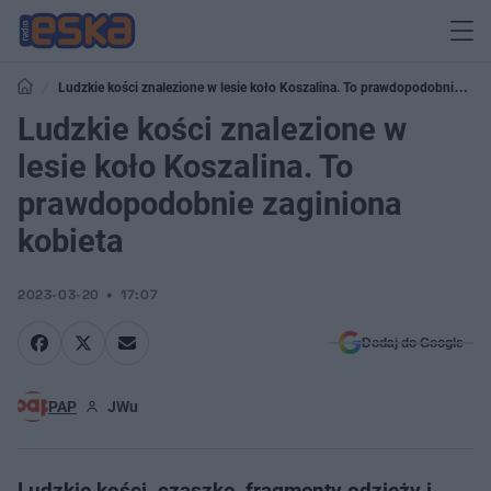
Ludzkie kości znalezione w lesie koło Koszalina. To prawdopodobnie
zaginiona kobieta
Ludzkie kości znalezione w
lesie koło Koszalina. To
prawdopodobnie zaginiona
kobieta
2023-03-20
17:07
Dodaj do Google
PAP
JWu
Ludzkie kości, czaszkę, fragmenty odzieży i