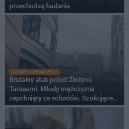
przechodzą badania
CO TAM SIĘ WYDARZYŁO?
Brutalny atak przed Złotymi
Tarasami. Młody mężczyzna
zepchnięty ze schodów. Szokujące
nagranie krąży po sieci