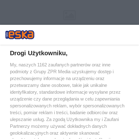
Drogi Użytkowniku,
My, naszych 1162 zaufanych partnerów oraz inne
Żaden utwór zamieszczony w serwisie nie może być powielany i
podmioty z Grupy ZPR Media uzyskujemy dostęp i
rozpowszechniany lub dalej rozpowszechniany w jakikolwiek sposób (w
tym także elektroniczny lub mechaniczny) na jakimkolwiek polu
przechowujemy informacje na urządzeniu oraz
eksploatacji w jakiejkolwiek formie, włącznie z umieszczaniem w
przetwarzamy dane osobowe, takie jak unikalne
Internecie bez pisemnej zgody właściciela praw. Jakiekolwiek użycie lub
identyfikatory, standardowe informacje wysyłane przez
wykorzystanie utworów w całości lub w części z naruszeniem prawa,
tzn. bez właściwej zgody, jest zabronione pod groźbą kary i może być
urządzenie czy dane przeglądania w celu zapewniania
ścigane prawnie.
spersonalizowanych reklam, wybór spersonalizowanych
treści, pomiar reklam i treści, badanie odbiorców oraz
ulepszanie usług. Za zgodą Użytkownika my i Zaufani
Partnerzy możemy używać dokładnych danych
geolokalizacyjnych oraz aktywnie skanować