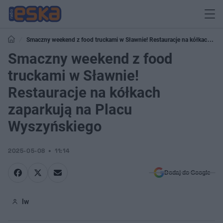
Smaczny weekend z food truckami w Sławnie! Restauracje na kółkach
zaparkują na Placu Wyszyńskiego
Smaczny weekend z food
truckami w Sławnie!
Restauracje na kółkach
zaparkują na Placu
Wyszyńskiego
2025-05-08
11:14
Dodaj do Google
lw