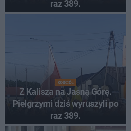
raz 389.
KOŚCIÓŁ
Z Kalisza na Jasną Górę.
Pielgrzymi dziś wyruszyli po
raz 389.