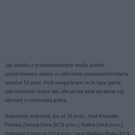
Jak wynika z przedstawionych analiz, średni
udział terenów zieleni w całkowitej powierzchni miasta
wyniósł 52 proc. Pod uwagą brano m.in. lasy, gęste
zakrzewienia i bujne łąki, ale już nie pola uprawne czy
obszary z odsłonięta glebą.
Najwyższy wskaźnik, bo aż 70 proc., miał Koszalin.
Później Zielona Góra (67,5 proc.), Kielce (66,8 proc.),
Dąbrowa Górnicza (63,4 proc.) oraz Bielsko-Biała (62,9