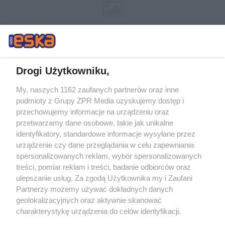
Drogi Użytkowniku,
My, naszych 1162 zaufanych partnerów oraz inne
Żaden utwór zamieszczony w serwisie nie może być powielany i
podmioty z Grupy ZPR Media uzyskujemy dostęp i
rozpowszechniany lub dalej rozpowszechniany w jakikolwiek sposób (w
tym także elektroniczny lub mechaniczny) na jakimkolwiek polu
przechowujemy informacje na urządzeniu oraz
eksploatacji w jakiejkolwiek formie, włącznie z umieszczaniem w
przetwarzamy dane osobowe, takie jak unikalne
Internecie bez pisemnej zgody właściciela praw. Jakiekolwiek użycie lub
identyfikatory, standardowe informacje wysyłane przez
wykorzystanie utworów w całości lub w części z naruszeniem prawa,
tzn. bez właściwej zgody, jest zabronione pod groźbą kary i może być
urządzenie czy dane przeglądania w celu zapewniania
ścigane prawnie.
spersonalizowanych reklam, wybór spersonalizowanych
treści, pomiar reklam i treści, badanie odbiorców oraz
ulepszanie usług. Za zgodą Użytkownika my i Zaufani
Partnerzy możemy używać dokładnych danych
geolokalizacyjnych oraz aktywnie skanować
charakterystykę urządzenia do celów identyfikacji.
Ponieważ cenimy Twoją prywatność, prosimy o zgodę na
O nas