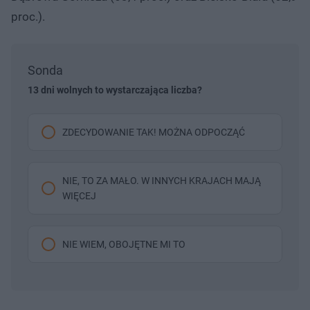
proc.).
Sonda
13 dni wolnych to wystarczająca liczba?
ZDECYDOWANIE TAK! MOŻNA ODPOCZĄĆ
NIE, TO ZA MAŁO. W INNYCH KRAJACH MAJĄ
WIĘCEJ
NIE WIEM, OBOJĘTNE MI TO