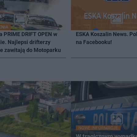
ENIA
da PRIME DRIFT OPEN w
ESKA Koszalin News. Po
ie. Najlepsi drifterzy
na Facebooku!
e zawitają do Motoparku
NOWE INFORMACJE
W tragicznym wypadk