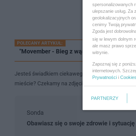
spersonalizowanych re
ulepszanie usług. Za
geolokalizacyjnych or
cenimy Twoją prywatno
Zgoda jest dobrowoln
się w lewym dolnym r
POLECANY ARTYKUŁ:
ale masz prawo sprzec
"Movember - Bieg z wąsem", czyli warto za
witrynie.
Zapoznaj się z poniż
internetowych. Szcze
Jesteś świadkiem ciekawego zdarzenia w waszej 
Prywatności
i
Cookie
mieście? Czekamy na zdjęcia, filmy i gorące newsy
PARTNERZY
Sonda
Obawiasz się o swoje zdrowie i sytuacj