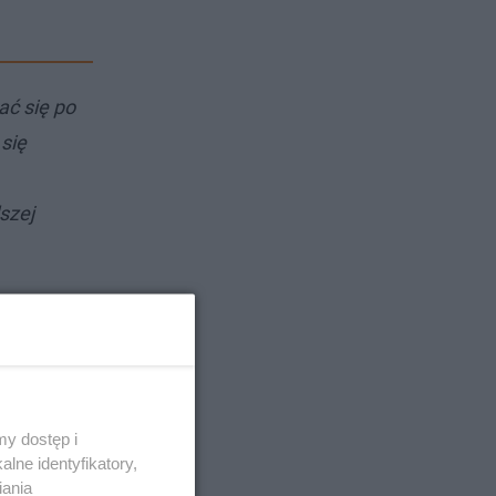
ać się po
się
szej
y dostęp i
lne identyfikatory,
iania