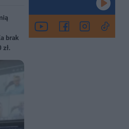
mią
a brak
zł.​