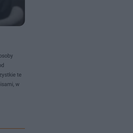
 osoby
od
ystkie te
isami, w