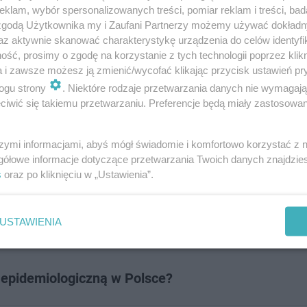
klam, wybór spersonalizowanych treści, pomiar reklam i treści, bad
 zgodą Użytkownika my i Zaufani Partnerzy możemy używać dokład
az aktywnie skanować charakterystykę urządzenia do celów identyfi
ść, prosimy o zgodę na korzystanie z tych technologii poprzez klikn
a i zawsze możesz ją zmienić/wycofać klikając przycisk ustawień pr
ogu strony
. Niektóre rodzaje przetwarzania danych nie wymagaj
iwić się takiemu przetwarzaniu. Preferencje będą miały zastosowanie
dbać o własne zdrowie. Nie tylko w lis…
szymi informacjami, abyś mógł świadomie i komfortowo korzystać z
gółowe informacje dotyczące przetwarzania Twoich danych znajdzi
okolicy? A może chcesz poinformować o trudnej sytuacj
s
oraz po kliknięciu w „Ustawienia”.
! Piszcie do nas na:
[email protected]
USTAWIENIA
ę epidemiologiczną w Polsce?