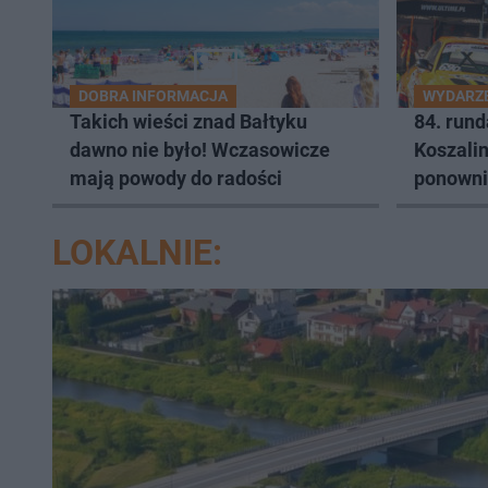
DOBRA INFORMACJA
WYDARZ
Takich wieści znad Bałtyku
84. run
dawno nie było! Wczasowicze
Koszalin
mają powody do radości
ponowni
LOKALNIE: