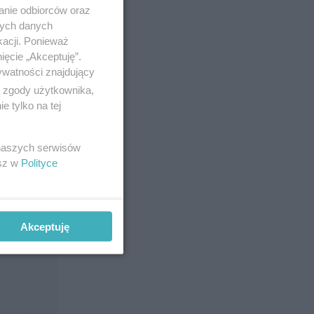
anie odbiorców oraz
nych danych
kacji. Ponieważ
ięcie „Akceptuję”.
ywatności znajdujący
ą zgody użytkownika,
 tylko na tej
 naszych serwisów
esz w
Polityce
i w Twoim
Akceptuję