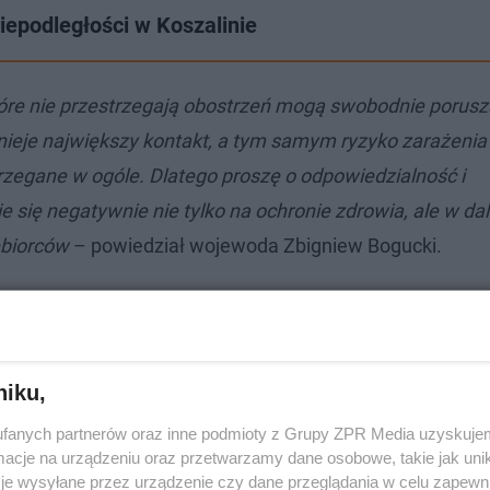
Niepodległości w Koszalinie
 które nie przestrzegają obostrzeń mogą swobodnie porusz
nieje największy kontakt, a tym samym ryzyko zarażenia 
zegane w ogóle. Dlatego proszę o odpowiedzialność i
ię negatywnie nie tylko na ochronie zdrowia, ale w dal
ębiorców
– powiedział wojewoda Zbigniew Bogucki.
niku,
fanych partnerów oraz inne podmioty z Grupy ZPR Media uzyskujem
cje na urządzeniu oraz przetwarzamy dane osobowe, takie jak unika
je wysyłane przez urządzenie czy dane przeglądania w celu zapewn