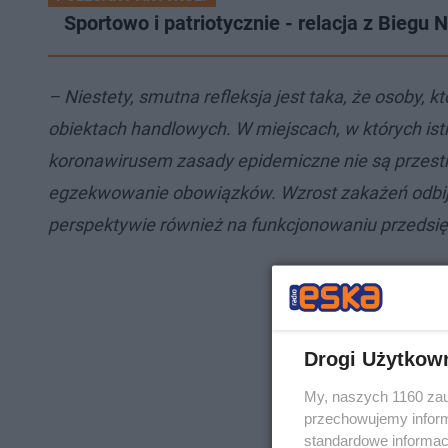
Sportowo i patriotycznie - relacja z Biegu 
– Niestety, smutna refleksja jest taka, że osoby,
obiektach handlowych. W miejscach, w których ist
koronawirusem zasady epidemiczne nie są przestr
egzekwowanie obowiązków. Wzrost zakażeń odbije s
perspektywie również na funkcjonowaniu przedsi
Drogi Użytkow
My, naszych 1160 zau
przechowujemy informa
standardowe informac