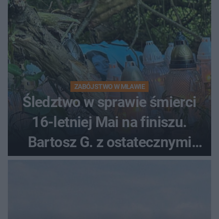
ZABÓJSTWO W MŁAWIE
Śledztwo w sprawie śmierci
16-letniej Mai na finiszu.
Bartosz G. z ostatecznymi
zarzutami