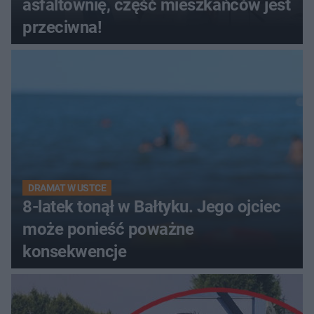
asfaltownię, część mieszkańców jest
przeciwna!
DRAMAT W USTCE
8-latek tonął w Bałtyku. Jego ojciec
może ponieść poważne
konsekwencje