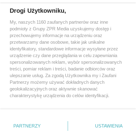
Drogi Użytkowniku,
My, naszych 1160 zaufanych partnerów oraz inne
Żaden utwór zamieszczony w serwisie nie może być powielany i
podmioty z Grupy ZPR Media uzyskujemy dostęp i
rozpowszechniany lub dalej rozpowszechniany w jakikolwiek sposób (w
tym także elektroniczny lub mechaniczny) na jakimkolwiek polu
przechowujemy informacje na urządzeniu oraz
eksploatacji w jakiejkolwiek formie, włącznie z umieszczaniem w
przetwarzamy dane osobowe, takie jak unikalne
Internecie bez pisemnej zgody właściciela praw. Jakiekolwiek użycie lub
identyfikatory, standardowe informacje wysyłane przez
wykorzystanie utworów w całości lub w części z naruszeniem prawa,
tzn. bez właściwej zgody, jest zabronione pod groźbą kary i może być
urządzenie czy dane przeglądania w celu zapewniania
ścigane prawnie.
spersonalizowanych reklam, wybór spersonalizowanych
treści, pomiar reklam i treści, badanie odbiorców oraz
ulepszanie usług. Za zgodą Użytkownika my i Zaufani
Partnerzy możemy używać dokładnych danych
geolokalizacyjnych oraz aktywnie skanować
charakterystykę urządzenia do celów identyfikacji.
Ponieważ cenimy Twoją prywatność, prosimy o zgodę na
O nas
korzystanie z tych technologii poprzez kliknięcie
Informacje prawne
„Akceptuję”. Zgoda jest dobrowolna i zawsze możesz ją
zmienić/wycofać klikając przycisk ustawień prywatności
PARTNERZY
USTAWIENIA
Nasze serwisy
znajdujący się w lewym dolnym rogu strony
. Niektóre