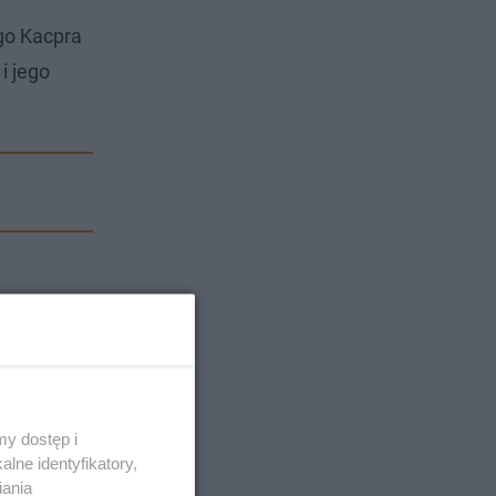
ego Kacpra
i jego
y dostęp i
lne identyfikatory,
iania