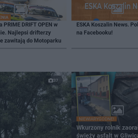
ENIA
da PRIME DRIFT OPEN w
ESKA Koszalin News. Po
ie. Najlepsi drifterzy
na Facebooku!
e zawitają do Motoparku
37
NIEWIARYGODNE!
Wkurzony rolnik zaora
świeży asfalt w Gliwic