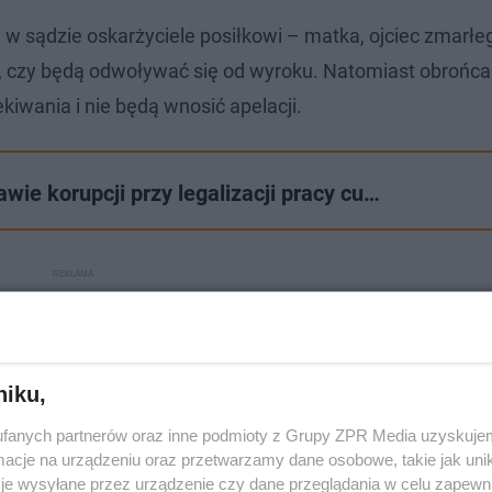
 w sądzie oskarżyciele posiłkowi – matka, ojciec zmarł
eć, czy będą odwoływać się od wyroku. Natomiast obrońca 
ekiwania i nie będą wnosić apelacji.
ie korupcji przy legalizacji pracy cu…
niku,
fanych partnerów oraz inne podmioty z Grupy ZPR Media uzyskujem
cje na urządzeniu oraz przetwarzamy dane osobowe, takie jak unika
je wysyłane przez urządzenie czy dane przeglądania w celu zapewn