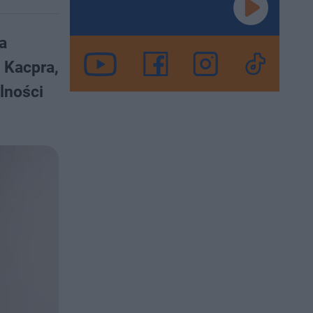
a
 Kacpra,
lności