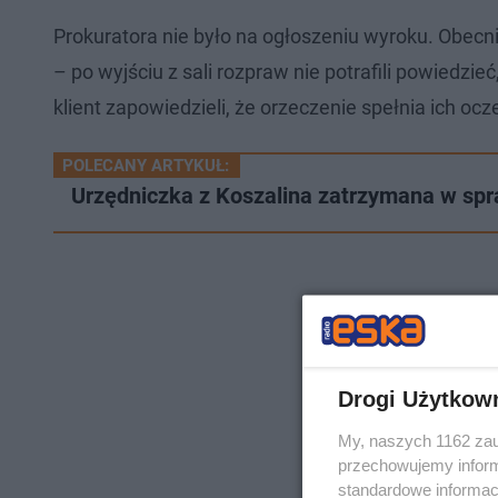
Prokuratora nie było na ogłoszeniu wyroku. Obecni
– po wyjściu z sali rozpraw nie potrafili powiedzi
klient zapowiedzieli, że orzeczenie spełnia ich ocz
POLECANY ARTYKUŁ:
Urzędniczka z Koszalina zatrzymana w spraw
Drogi Użytkow
My, naszych 1162 zau
przechowujemy informa
standardowe informac