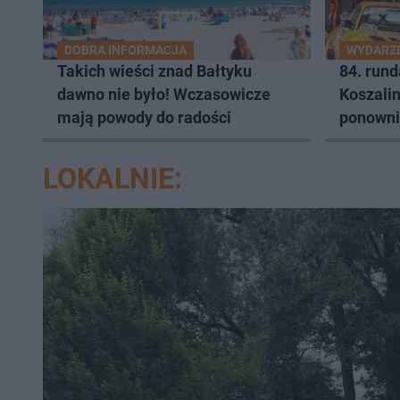
DOBRA INFORMACJA
WYDARZ
Takich wieści znad Bałtyku
84. run
dawno nie było! Wczasowicze
Koszalin
mają powody do radości
ponowni
LOKALNIE: