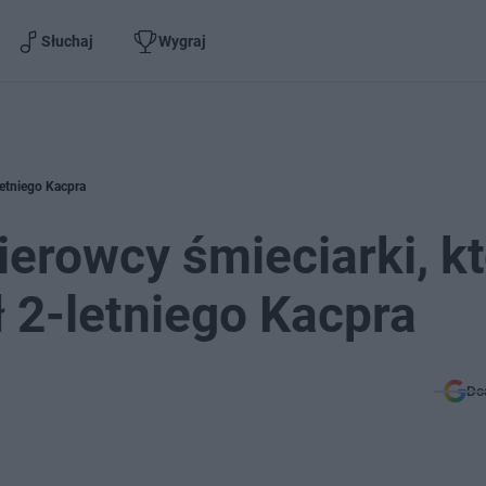
Słuchaj
Wygraj
letniego Kacpra
ierowcy śmieciarki, k
ł 2-letniego Kacpra
Do