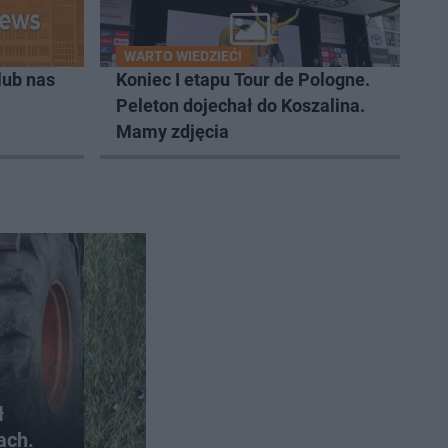
WARTO WIEDZIEĆ!
lub nas
Koniec I etapu Tour de Pologne.
Peleton dojechał do Koszalina.
Mamy zdjęcia
ł
ach.