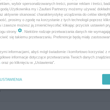
klam, wybór spersonalizowanych treści, pomiar reklam i treści, bad
 zgodą Użytkownika my i Zaufani Partnerzy możemy używać dokład
az aktywnie skanować charakterystykę urządzenia do celów identyfi
ść, prosimy o zgodę na korzystanie z tych technologii poprzez klikn
a i zawsze możesz ją zmienić/wycofać klikając przycisk ustawień pr
acpra doszło 18 kwietnia 2019 r. po południu na gruntow
ogu strony
. Niektóre rodzaje przetwarzania danych nie wymagaj
 w powiecie kołobrzeskim (woj. zachodniopomorskie). K
iwić się takiemu przetwarzaniu. Preferencje będą miały zastosowanie
ziecko znalazło się pod kołami pojazdu. Do wypadku dos
a szykowała się do przyjęcia komunijnego starszego syna
szymi informacjami, abyś mógł świadomie i komfortowo korzystać z
gółowe informacje dotyczące przetwarzania Twoich danych znajdzi
ślubu rodziców dzieci. Wszystkie uroczystości zostały o
s
oraz po kliknięciu w „Ustawienia”.
USTAWIENIA
?