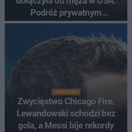
dołączyła do męża w USA.
Podróż prywatnym
odrzutowcem to dopiero
początek!
PIŁKA NOŻNA
Zwycięstwo Chicago Fire.
Lewandowski schodzi bez
gola, a Messi bije rekordy