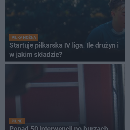
PIŁKA NOŻNA
Startuje piłkarska IV liga. Ile drużyn i
w jakim składzie?
PILNE
Ponad 50 interwencji po burzach.