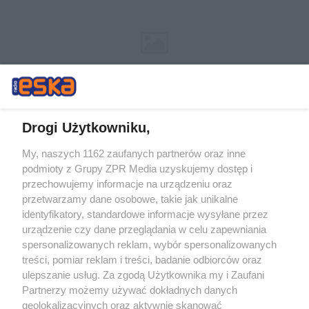
Drogi Użytkowniku,
My, naszych 1162 zaufanych partnerów oraz inne
Żaden utwór zamieszczony w serwisie nie może być powielany i
podmioty z Grupy ZPR Media uzyskujemy dostęp i
rozpowszechniany lub dalej rozpowszechniany w jakikolwiek sposób (w
tym także elektroniczny lub mechaniczny) na jakimkolwiek polu
przechowujemy informacje na urządzeniu oraz
eksploatacji w jakiejkolwiek formie, włącznie z umieszczaniem w
przetwarzamy dane osobowe, takie jak unikalne
Internecie bez pisemnej zgody właściciela praw. Jakiekolwiek użycie lub
identyfikatory, standardowe informacje wysyłane przez
wykorzystanie utworów w całości lub w części z naruszeniem prawa,
tzn. bez właściwej zgody, jest zabronione pod groźbą kary i może być
urządzenie czy dane przeglądania w celu zapewniania
ścigane prawnie.
spersonalizowanych reklam, wybór spersonalizowanych
treści, pomiar reklam i treści, badanie odbiorców oraz
ulepszanie usług. Za zgodą Użytkownika my i Zaufani
Partnerzy możemy używać dokładnych danych
geolokalizacyjnych oraz aktywnie skanować