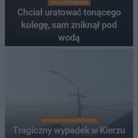
AKCJA RATUNKOWA
Chciał uratować tonącego
kolegę, sam zniknął pod
wodą
WYPADEK KIERZ NIEDŹWIEDZI
Tragiczny wypadek w Kierzu